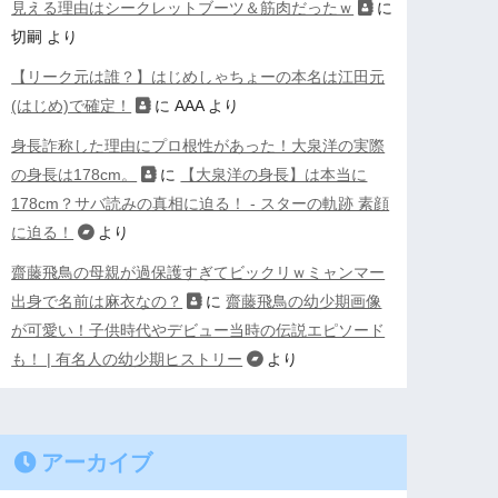
見える理由はシークレットブーツ＆筋肉だったｗ
に
切嗣
より
【リーク元は誰？】はじめしゃちょーの本名は江田元
(はじめ)で確定！
に
AAA
より
身長詐称した理由にプロ根性があった！大泉洋の実際
の身長は178cm。
に
【大泉洋の身長】は本当に
178cm？サバ読みの真相に迫る！ - スターの軌跡 素顔
に迫る！
より
齋藤飛鳥の母親が過保護すぎてビックリｗミャンマー
出身で名前は麻衣なの？
に
齋藤飛鳥の幼少期画像
が可愛い！子供時代やデビュー当時の伝説エピソード
も！ | 有名人の幼少期ヒストリー
より
アーカイブ