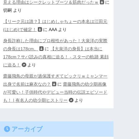
見える理由はシークレットブーツ＆筋肉だったｗ
に
切嗣
より
【リーク元は誰？】はじめしゃちょーの本名は江田元
(はじめ)で確定！
に
AAA
より
身長詐称した理由にプロ根性があった！大泉洋の実際
の身長は178cm。
に
【大泉洋の身長】は本当に
178cm？サバ読みの真相に迫る！ - スターの軌跡 素顔
に迫る！
より
齋藤飛鳥の母親が過保護すぎてビックリｗミャンマー
出身で名前は麻衣なの？
に
齋藤飛鳥の幼少期画像
が可愛い！子供時代やデビュー当時の伝説エピソード
も！ | 有名人の幼少期ヒストリー
より
アーカイブ