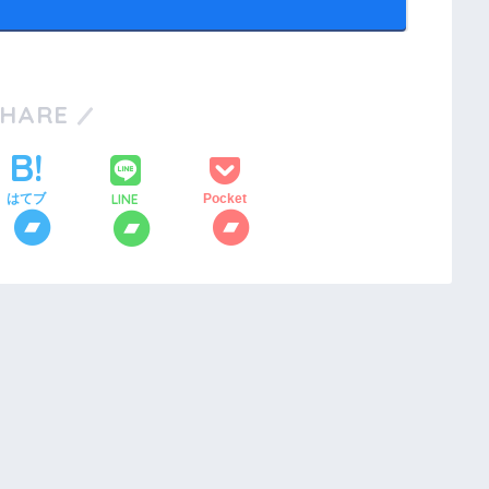
SHARE
LINE
はてブ
Pocket