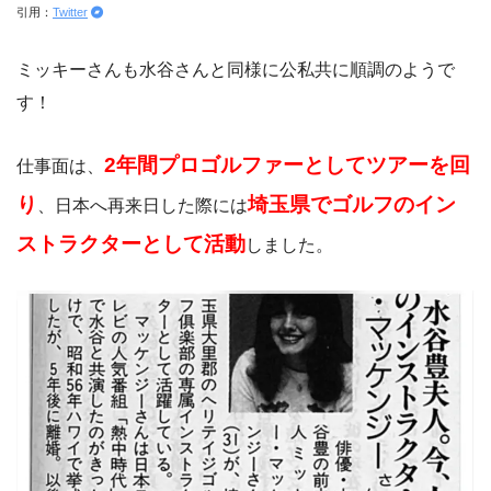
引用：
Twitter
ミッキーさんも水谷さんと同様に公私共に順調のようで
す！
2年間プロゴルファーとしてツアーを回
仕事面は、
り
埼玉県でゴルフのイン
、日本へ再来日した際には
ストラクターとして活動
しました。